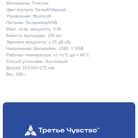
Материалы: Пластик
Цвет корпуса: Белый/Чёрный
Управление: Bluetooth
Питание: Батарейка/USB
Макс. потр. мощность: 5 Вт
Емкость картриджа: 100 мл
Звуковая мощность: ≤ 25 дБ (А)
Напряжение (Батарейки, USB): 1.5/5В
Рабочая температура: от +5°С до + 46°С
Способ установки: Настенный
ДxШxВ: 153×63×175 мм
Вес: 580 г